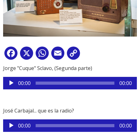
Facebook
X
WhatsApp
Email
Copy
Link
Jorge "Cuque" Sclavo, (Segunda parte)
Reproductor
00:00
00:00
de
audio
José Carbajal... que es la radio?
Reproductor
00:00
00:00
de
audio