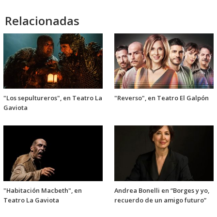
audio
Relacionadas
"Los sepultureros", en Teatro La
"Reverso", en Teatro El Galpón
Gaviota
"Habitación Macbeth", en
Andrea Bonelli en “Borges y yo,
Teatro La Gaviota
recuerdo de un amigo futuro”