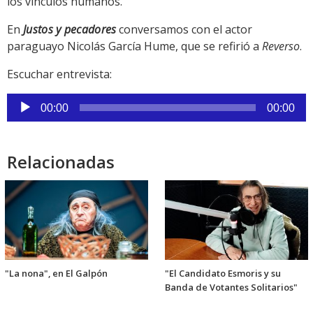
los vínculos humanos.
En
Justos y pecadores
conversamos con el actor
paraguayo Nicolás García Hume, que se refirió a
Reverso
.
Escuchar entrevista:
Reproductor
00:00
00:00
de
audio
Relacionadas
"La nona", en El Galpón
"El Candidato Esmoris y su
Banda de Votantes Solitarios"