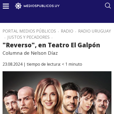
PORTAL MEDIOS PÚBLICOS
.
RADIO
.
RADIO URUGUAY
.
JUSTOS Y PECADORES
.
"Reverso", en Teatro El Galpón
Columna de Nelson Díaz
23.08.2024 |
tiempo de lectura:
< 1
minuto