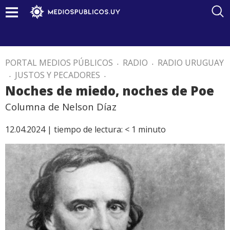
PORTAL MEDIOS PÚBLICOS
.
RADIO
.
RADIO URUGUAY
.
JUSTOS Y PECADORES
.
Noches de miedo, noches de Poe
Columna de Nelson Díaz
12.04.2024 |
tiempo de lectura:
< 1
minuto