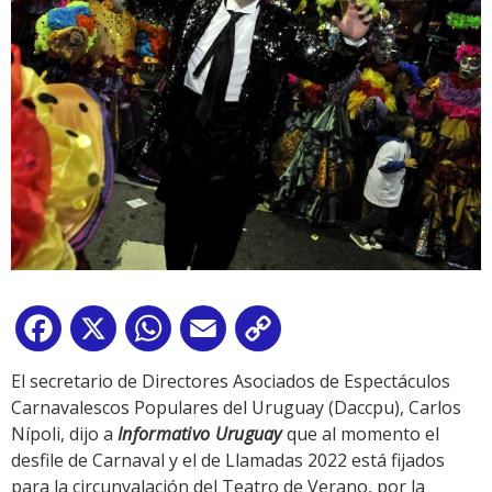
Facebook
X
WhatsApp
Email
Copy
Link
El secretario de Directores Asociados de Espectáculos
Carnavalescos Populares del Uruguay (Daccpu), Carlos
Nípoli, dijo a
Informativo Uruguay
que al momento el
desfile de Carnaval y el de Llamadas 2022 está fijados
para la circunvalación del Teatro de Verano, por la