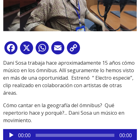
Facebook
X
WhatsApp
Email
Copy
Link
Dani Sosa trabaja hace aproximadamente 15 años cómo
músico en los ómnibus. Allí seguramente lo hemos visto
en más de una oportunidad. Estrenó “ Electro especie”,
clip realizado en colaboración con artistas de otras
áreas.
Cómo cantar en la geografía del ómnibus? Qué
repertorio hace y porquè?... Dani Sosa un músico en
movimiento.
Reproductor
00:00
00:00
de