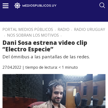
PORTAL MEDIOS PÚBLICOS
.
RADIO
.
RADIO URUGUAY
.
NOS SOBRAN LOS MOTIVOS
.
Dani Sosa estrena video clip
“Electro Especie”
Del ómnibus a las pantallas de las redes.
27.04.2022 |
tiempo de lectura:
< 1
minuto