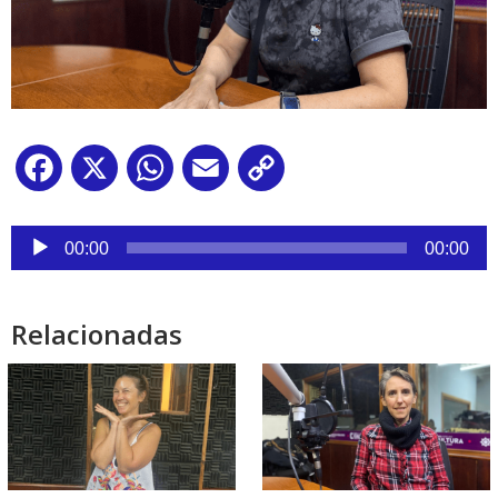
Facebook
X
WhatsApp
Email
Copy
Link
Reproductor
de
00:00
00:00
audio
Relacionadas