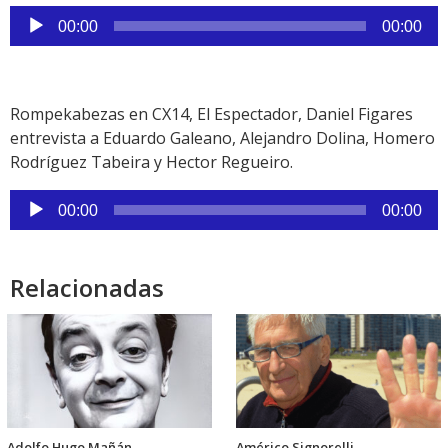
Reproductor
00:00
00:00
de
audio
Rompekabezas en CX14, El Espectador, Daniel Figares
entrevista a Eduardo Galeano, Alejandro Dolina, Homero
Rodríguez Tabeira y Hector Regueiro.
Reproductor
00:00
00:00
de
audio
Relacionadas
Adolfo Hugo Mañán
Américo Signorelli