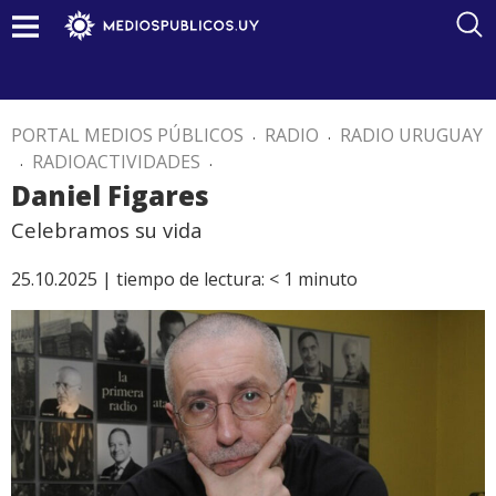
PORTAL MEDIOS PÚBLICOS
.
RADIO
.
RADIO URUGUAY
.
RADIOACTIVIDADES
.
Daniel Figares
Celebramos su vida
25.10.2025 |
tiempo de lectura:
< 1
minuto