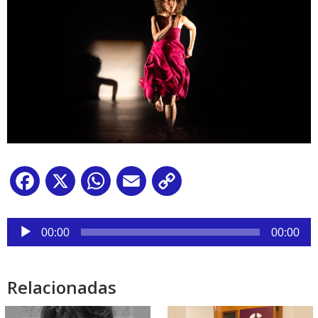
Facebook
X
WhatsApp
Email
Copy
Link
Reproductor
de
00:00
00:00
audio
Relacionadas