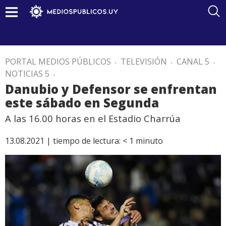
PORTAL MEDIOS PÚBLICOS
.
TELEVISIÓN
.
CANAL 5
.
NOTICIAS 5
.
Danubio y Defensor se enfrentan
este sábado en Segunda
A las 16.00 horas en el Estadio Charrúa
13.08.2021 |
tiempo de lectura:
< 1
minuto