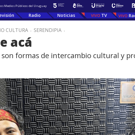
 los Medios Públicos del Uruguay
evisión
Radio
Noticias
TV
Ra
IO CULTURA
.
SERENDIPIA
.
de acá
as son formas de intercambio cultural y pr