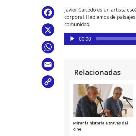
Javier Caicedo es un artista es
Facebook
corporal. Hablamos de paisajes 
comunidad.
X
Reproductor
00:00
de
WhatsApp
audio
Email
Relacionadas
Copy
Link
Mirar la historia a través del
cine