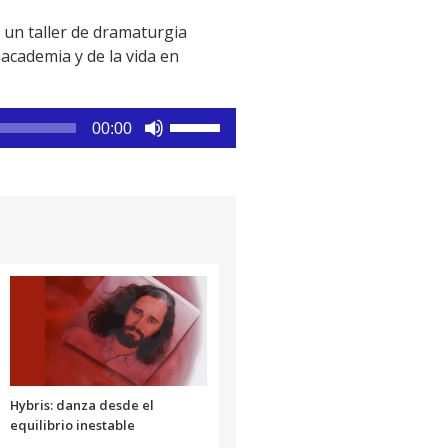
 un taller de dramaturgia
academia y de la vida en
Utiliza
00:00
las
teclas
de
flecha
arriba/abajo
para
aumentar
o
disminuir
el
volumen.
Hybris: danza desde el
equilibrio inestable