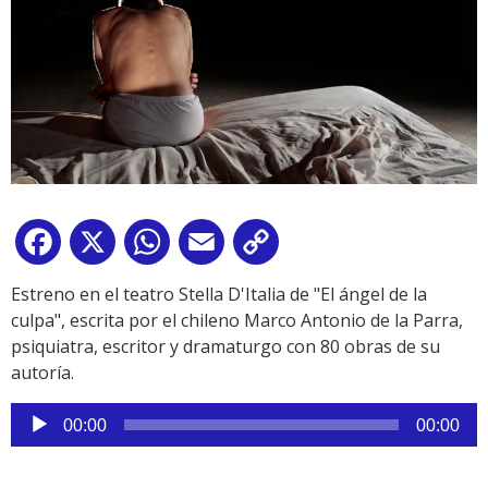
Facebook
X
WhatsApp
Email
Copy
Link
Estreno en el teatro Stella D'Italia de "El ángel de la
culpa", escrita por el chileno Marco Antonio de la Parra,
psiquiatra, escritor y dramaturgo con 80 obras de su
autoría.
Reproductor
00:00
00:00
de
audio