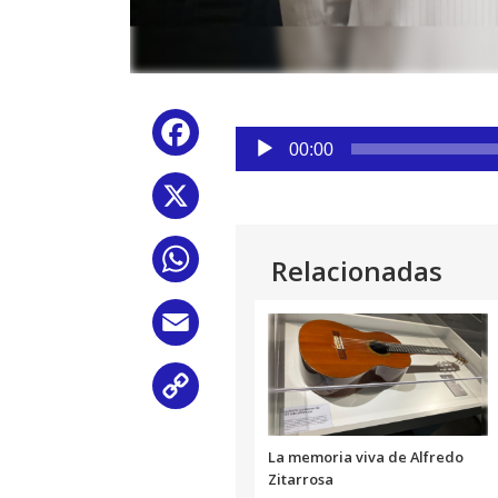
Reproductor
Facebook
de
00:00
audio
X
WhatsApp
Relacionadas
Email
Copy
Link
La memoria viva de Alfredo
Zitarrosa