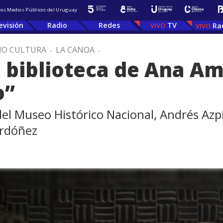
 los Medios Públicos del Uruguay
evisión
Radio
Redes
TV
Ra
IO CULTURA
.
LA CANOA
.
a biblioteca de Ana Am
o”
el Museo Histórico Nacional, Andrés Azpir
Ordóñez