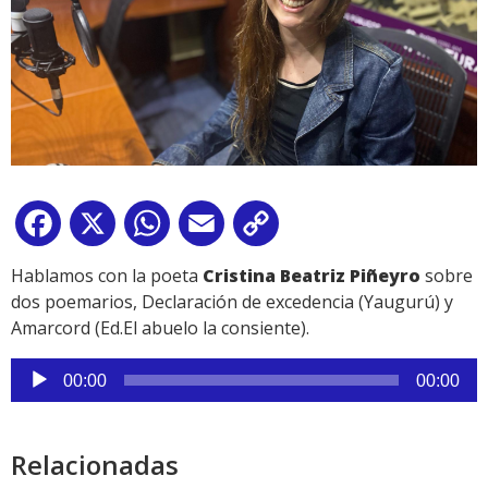
Facebook
X
WhatsApp
Email
Copy
Link
Hablamos con la poeta
Cristina Beatriz Piñeyro
sobre
dos poemarios, Declaración de excedencia (Yaugurú) y
Amarcord (Ed.El abuelo la consiente).
Reproductor
00:00
00:00
de
audio
Relacionadas