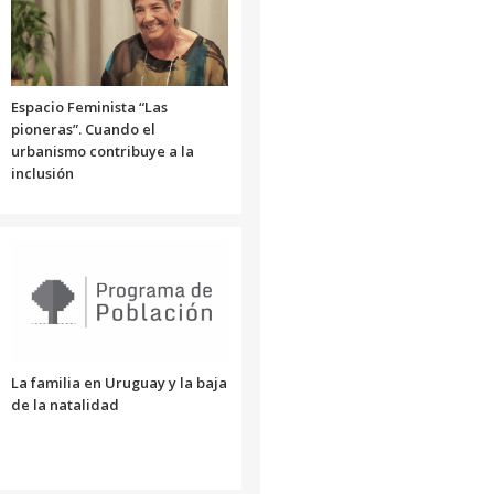
o
disminuir
el
volumen.
Espacio Feminista “Las
pioneras”. Cuando el
urbanismo contribuye a la
inclusión
La familia en Uruguay y la baja
de la natalidad