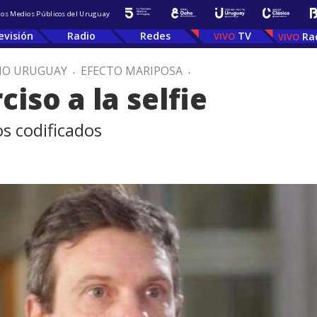
 los Medios Públicos del Uruguay
evisión
Radio
Redes
TV
Ra
IO URUGUAY
.
EFECTO MARIPOSA
.
ciso a la selfie
s codificados