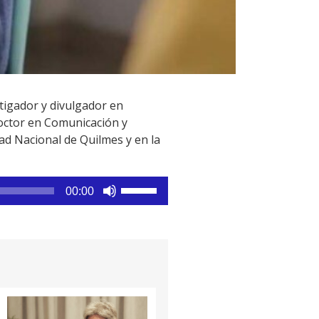
stigador y divulgador en
Doctor en Comunicación y
ad Nacional de Quilmes y en la
Utiliza
00:00
las
teclas
de
flecha
arriba/abajo
para
aumentar