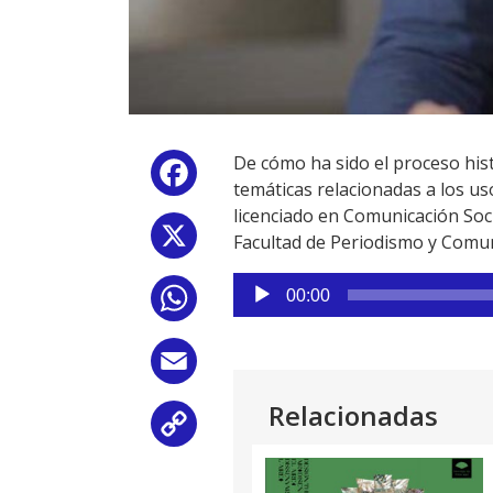
De cómo ha sido el proceso hist
Facebook
temáticas relacionadas a los u
licenciado en Comunicación Soc
X
Facultad de Periodismo y Comuni
Reproductor
00:00
WhatsApp
de
audio
Email
Relacionadas
Copy
Link