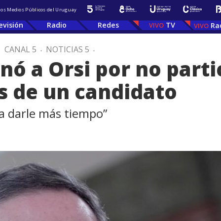
 los Medios Públicos del Uruguay
evisión
Radio
Redes
TV
Ra
.
CANAL 5
.
NOTICIAS 5
.
nó a Orsi por no parti
s de un candidato
a darle más tiempo”