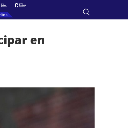
dios
cipar en