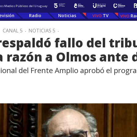
 los Medios Públicos del Uruguay
evisión
Radio
Noticias
TV
Ra
.
CANAL 5
.
NOTICIAS 5
.
respaldó fallo del trib
a razón a Olmos ante 
cional del Frente Amplio aprobó el progra