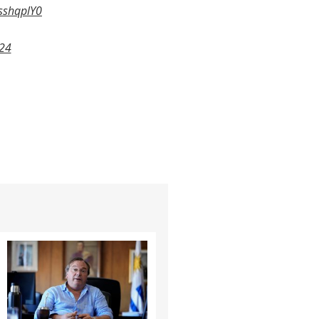
QsshqplY0
24