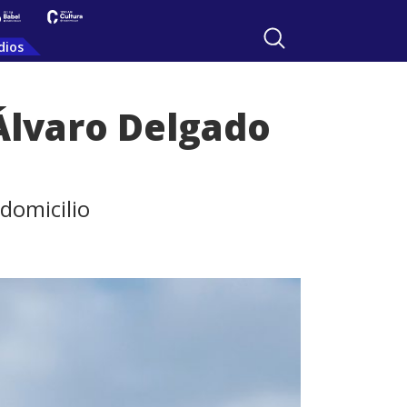
dios
 Álvaro Delgado
domicilio