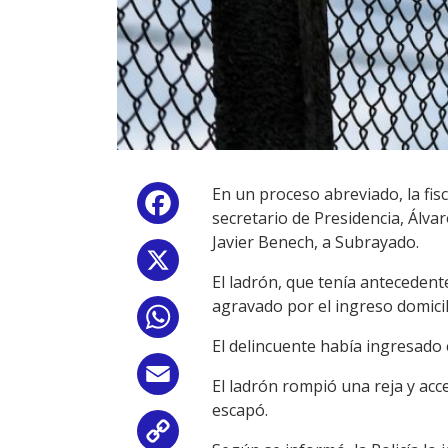
En un proceso abreviado, la fis
Facebook
secretario de Presidencia, Álva
Javier Benech, a Subrayado.
X
El ladrón, que tenía anteceden
agravado por el ingreso domicil
WhatsApp
El delincuente había ingresado 
Email
El ladrón rompió una reja y acced
escapó.
Copy