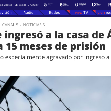
 los Medios Públicos del Uruguay
evisión
Radio
Redes
TV
Ra
.
CANAL 5
.
NOTICIAS 5
.
 ingresó a la casa de
 15 meses de prisión
to especialmente agravado por ingreso a 