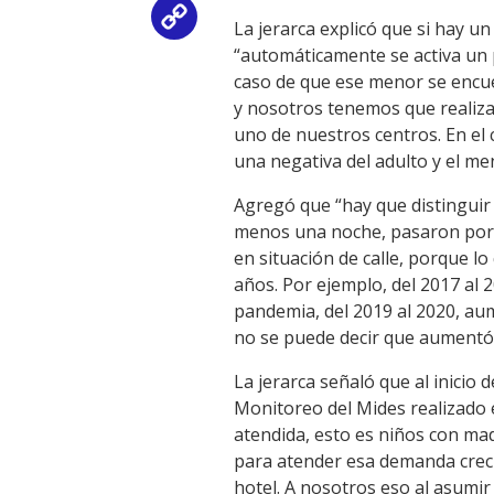
Copy
La jerarca explicó que si hay u
“automáticamente se activa un p
Link
caso de que ese menor se encuen
y nosotros tenemos que realiza
uno de nuestros centros. En el
una negativa del adulto y el me
Agregó que “hay que distinguir 
menos una noche, pasaron por u
en situación de calle, porque l
años. Por ejemplo, del 2017 al
pandemia, del 2019 al 2020, a
no se puede decir que aumentó
La jerarca señaló que al inicio 
Monitoreo del Mides realizado e
atendida, esto es niños con mad
para atender esa demanda crecie
hotel. A nosotros eso al asumi