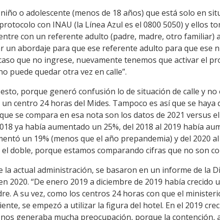
n niño o adolescente (menos de 18 años) que está solo en situ
rotocolo con INAU (la Línea Azul es el 0800 5050) y ellos to
tre con un referente adulto (padre, madre, otro familiar) a
r un abordaje para que ese referente adulto para que ese n
 caso que no ingrese, nuevamente tenemos que activar el p
no puede quedar otra vez en calle”.
esto, porque generó confusión lo de situación de calle y no 
n centro 24 horas del Mides. Tampoco es así que se haya d
o que se compara en esa nota son los datos de 2021 versus e
 2018 ya había aumentado un 25%, del 2018 al 2019 había a
umentó un 19% (menos que el año prepandemia) y del 2020 a
 el doble, porque estamos comparando cifras que no son c
de la actual administración, se basaron en un informe de la D
n 2020. “De enero 2019 a diciembre de 2019 había crecido un
re. A su vez, como los centros 24 horas con que el minister
nte, se empezó a utilizar la figura del hotel. En el 2019 cre
r nos generaba mucha preocupación, porque la contención, 