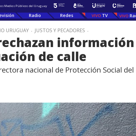
 los Medios Públicos del Uruguay
evisión
Radio
Redes
TV
Ra
IO URUGUAY
.
JUSTOS Y PECADORES
.
rechazan información 
ación de calle
ectora nacional de Protección Social del