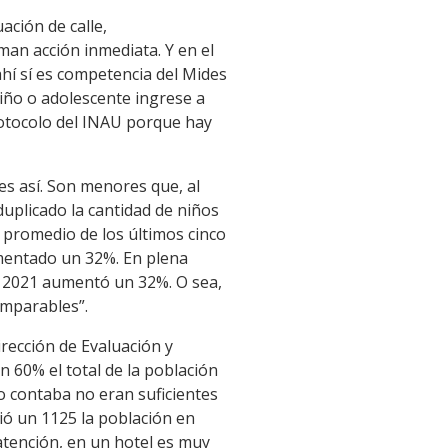
ación de calle,
man acción inmediata. Y en el
hí sí es competencia del Mides
iño o adolescente ingrese a
rotocolo del INAU porque hay
es así. Son menores que, al
uplicado la cantidad de niños
l promedio de los últimos cinco
umentado un 32%. En plena
l 2021 aumentó un 32%. O sea,
omparables”.
irección de Evaluación y
 60% el total de la población
io contaba no eran suficientes
ció un 1125 la población en
atención, en un hotel es muy