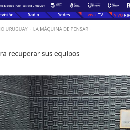
 los Medios Públicos del Uruguay
evisión
Radio
Redes
TV
Ra
IO URUGUAY
.
LA MÁQUINA DE PENSAR
.
ara recuperar sus equipos