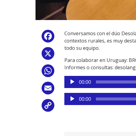
Conversamos con el dúo Desolán
Facebook
contextos rurales, es muy desta
todo su equipo.
X
Para colaborar en Uruguay: BRO
Informes o consultas: desolan
WhatsApp
Reproductor
00:00
de
Email
audio
Reproductor
00:00
de
Copy
audio
Link