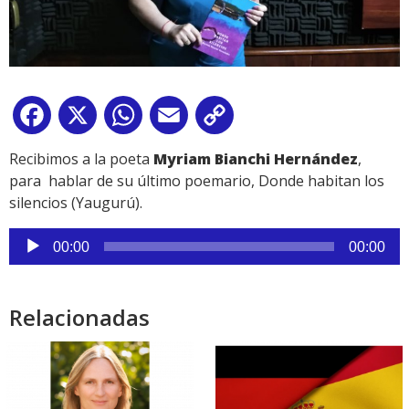
Facebook
X
WhatsApp
Email
Copy
Link
Recibimos a la poeta
Myriam Bianchi Hernández
,
para hablar de su último poemario, Donde habitan los
silencios (Yaugurú).
Reproductor
00:00
00:00
de
audio
Relacionadas