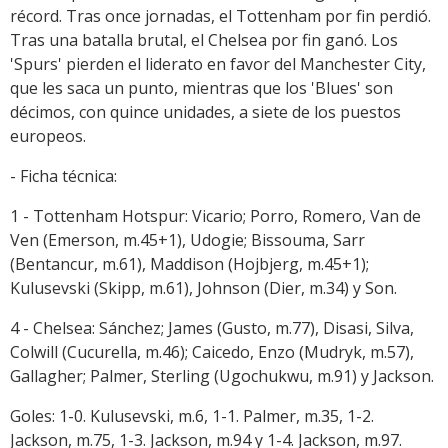
récord. Tras once jornadas, el Tottenham por fin perdió.
Tras una batalla brutal, el Chelsea por fin ganó. Los
'Spurs' pierden el liderato en favor del Manchester City,
que les saca un punto, mientras que los 'Blues' son
décimos, con quince unidades, a siete de los puestos
europeos.
- Ficha técnica:
1 - Tottenham Hotspur: Vicario; Porro, Romero, Van de
Ven (Emerson, m.45+1), Udogie; Bissouma, Sarr
(Bentancur, m.61), Maddison (Hojbjerg, m.45+1);
Kulusevski (Skipp, m.61), Johnson (Dier, m.34) y Son.
4 - Chelsea: Sánchez; James (Gusto, m.77), Disasi, Silva,
Colwill (Cucurella, m.46); Caicedo, Enzo (Mudryk, m.57),
Gallagher; Palmer, Sterling (Ugochukwu, m.91) y Jackson.
Goles: 1-0. Kulusevski, m.6, 1-1. Palmer, m.35, 1-2.
Jackson, m.75, 1-3. Jackson, m.94 y 1-4. Jackson, m.97.