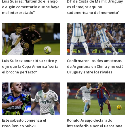
Luis Suárez: "Entiendo el enojo
DT de Costa de Marfil: Uruguay
o algún comentario que se haya
es el "mejor equipo
mal interpretado"
sudamericano del momento"
Luis Suárez anunció su retiro y
Confirmaron los dos amistosos
dijo que la Copa America “sería
de Argentina en China y no está
el broche perfecto”
Uruguay entre los rivales
Este sábado comienza el
Ronald Araújo declarado
Preolímpico Sub23
intransferible por el Barcelona