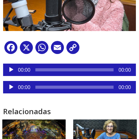
Facebook
X
WhatsApp
Email
Copy
Link
Reproductor
de
00:00
00:00
audio
Reproductor
00:00
00:00
de
audio
Relacionadas