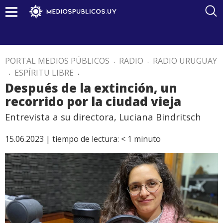
PORTAL MEDIOS PÚBLICOS
.
RADIO
.
RADIO URUGUAY
.
ESPÍRITU LIBRE
.
Después de la extinción, un
recorrido por la ciudad vieja
Entrevista a su directora, Luciana Bindritsch
15.06.2023 |
tiempo de lectura:
< 1
minuto