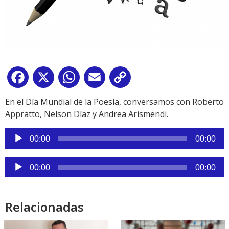
Facebook
X
WhatsApp
Email
Copy
Link
En el Día Mundial de la Poesía, conversamos con Roberto
Appratto, Nelson Díaz y Andrea Arismendi.
Reproductor
00:00
00:00
de
audio
Reproductor
00:00
00:00
de
audio
Relacionadas