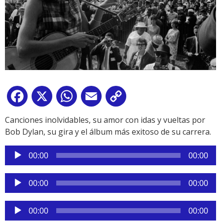
Facebook
X
WhatsApp
Email
Copy
Link
Canciones inolvidables, su amor con idas y vueltas por
Bob Dylan, su gira y el álbum más exitoso de su carrera.
Reproductor
00:00
00:00
de
audio
Reproductor
00:00
00:00
de
audio
Reproductor
00:00
00:00
de