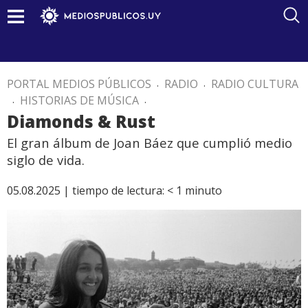
PORTAL MEDIOS PÚBLICOS
.
RADIO
.
RADIO CULTURA
.
HISTORIAS DE MÚSICA
.
Diamonds & Rust
El gran álbum de Joan Báez que cumplió medio
siglo de vida.
05.08.2025 |
tiempo de lectura:
< 1
minuto