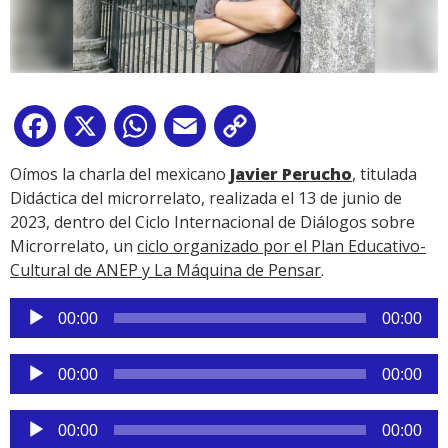
Facebook
X
WhatsApp
Email
Copy
Link
Oímos la charla del mexicano
Javier Perucho
, titulada
Didáctica del microrrelato, realizada el 13 de junio de
2023, dentro del Ciclo Internacional de Diálogos sobre
Microrrelato, un
ciclo organizado por el Plan Educativo-
Cultural de ANEP y La Máquina de Pensar
.
Reproductor
00:00
00:00
de
audio
Reproductor
00:00
00:00
de
audio
Reproductor
00:00
00:00
de