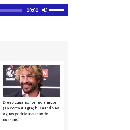
Utiliza
00:00
las
teclas
de
flecha
arriba/abajo
para
aumentar
o
disminuir
el
volumen.
Diego Lugano: "tengo amigos
(en Porto Alegre) buceando en
aguas podridas sacando
cuerpos”