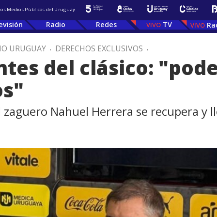
 los Medios Públicos del Uruguay
evisión
Radio
Redes
TV
Ra
IO URUGUAY
.
DERECHOS EXCLUSIVOS
.
ntes del clásico: "po
os"
l zaguero Nahuel Herrera se recupera y l