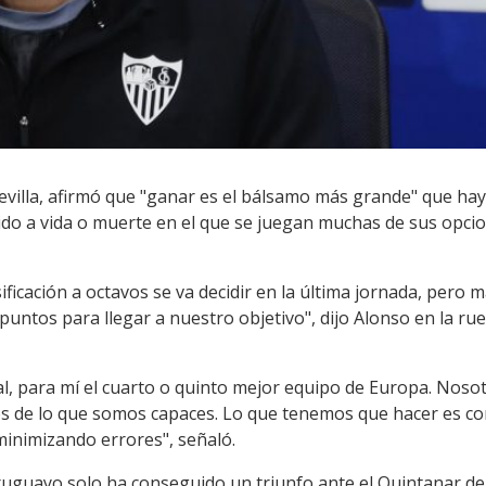
evilla, afirmó que "ganar es el bálsamo más grande" que hay
ido a vida o muerte en el que se juegan muchas de sus opcion
sificación a octavos se va decidir en la última jornada, per
untos para llegar a nuestro objetivo", dijo Alonso en la ru
al, para mí el cuarto o quinto mejor equipo de Europa. Noso
os de lo que somos capaces. Lo que tenemos que hacer es co
minimizando errores", señaló.
 uruguayo solo ha conseguido un triunfo ante el Quintanar de