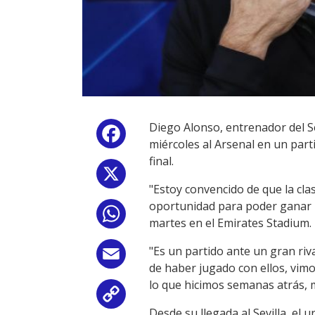
Diego Alonso, entrenador del S
Facebook
miércoles al Arsenal en un part
final.
X
"Estoy convencido de que la cla
oportunidad para poder ganar p
WhatsApp
martes en el Emirates Stadium.
"Es un partido ante un gran riv
Email
de haber jugado con ellos, vim
lo que hicimos semanas atrás, 
Copy
Desde su llegada al Sevilla, el