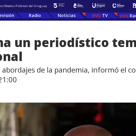
 los Medios Públicos del Uruguay
evisión
Radio
Noticias
TV
Ra
na un periodístico te
onal
os abordajes de la pandemia, informó el 
21:00