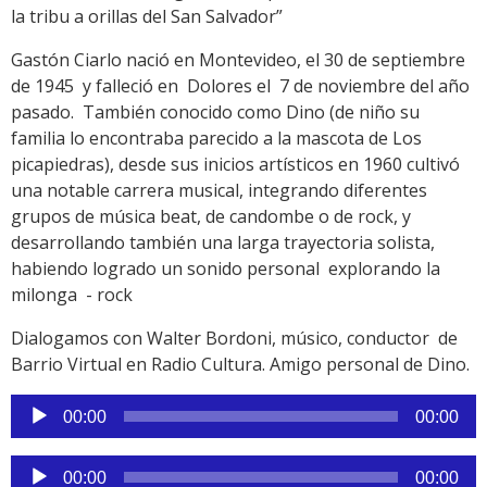
la tribu a orillas del San Salvador”
Gastón Ciarlo nació en Montevideo, el 30 de septiembre
de 1945 y falleció en Dolores el 7 de noviembre del año
pasado. También conocido como Dino (de niño su
familia lo encontraba parecido a la mascota de Los
picapiedras), desde sus inicios artísticos en 1960 cultivó
una notable carrera musical, integrando diferentes
grupos de música beat, de candombe o de rock, y
desarrollando también una larga trayectoria solista,
habiendo logrado un sonido personal explorando la
milonga - rock
Dialogamos con Walter Bordoni, músico, conductor de
Barrio Virtual en Radio Cultura. Amigo personal de Dino.
Reproductor
00:00
00:00
de
audio
Reproductor
00:00
00:00