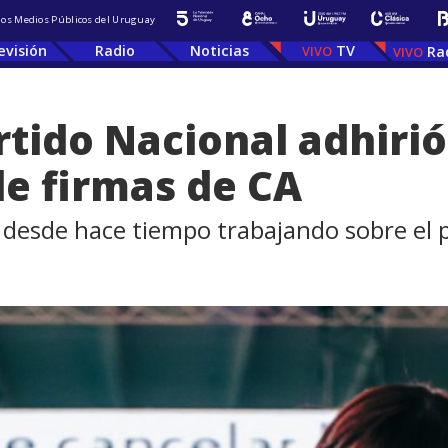
 los Medios Públicos del Uruguay
evisión
Radio
Noticias
TV
Ra
rtido Nacional adhiri
de firmas de CA
 desde hace tiempo trabajando sobre el