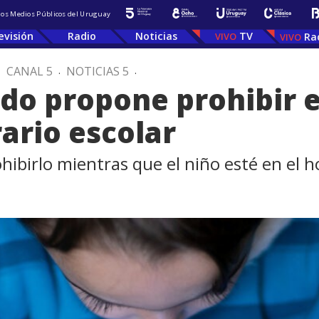
 los Medios Públicos del Uruguay
evisión
Radio
Noticias
TV
Ra
.
CANAL 5
.
NOTICIAS 5
.
do propone prohibir e
ario escolar
birlo mientras que el niño esté en el ho