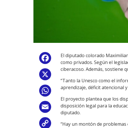
El diputado colorado Maximilia
Facebook
como privados. Según el legislad
ciberacoso. Además, sostiene qu
X
“Tanto la Unesco como el infor
aprendizaje, déficit atenciona
WhatsApp
El proyecto plantea que los dis
disposición legal para la educa
Email
diputado.
“Hay un montón de problemas q
Copy