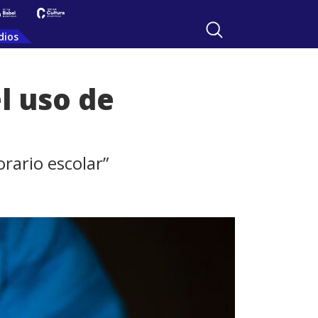
dios
l uso de
rario escolar”