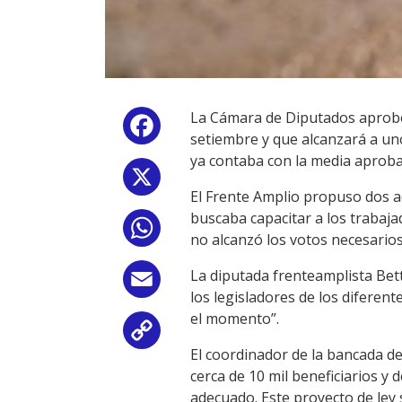
La Cámara de Diputados aprobó 
Facebook
setiembre y que alcanzará a uno
ya contaba con la media aproba
X
El Frente Amplio propuso dos 
buscaba capacitar a los trabaja
WhatsApp
no alcanzó los votos necesario
La diputada frenteamplista Bet
Email
los legisladores de los diferen
el momento”.
Copy
El coordinador de la bancada de
Link
cerca de 10 mil beneficiarios 
adecuado. Este proyecto de ley 