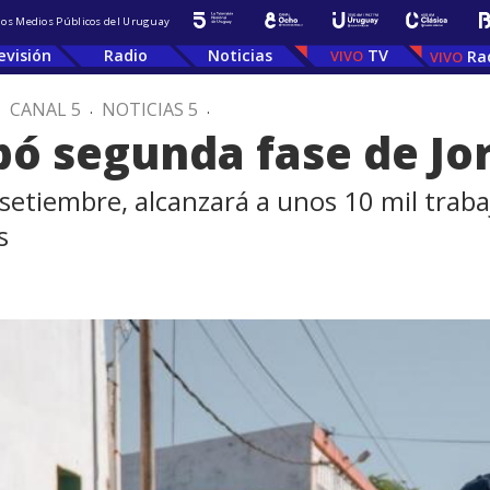
 los Medios Públicos del Uruguay
evisión
Radio
Noticias
TV
Ra
.
CANAL 5
.
NOTICIAS 5
.
ó segunda fase de Jor
setiembre, alcanzará a unos 10 mil trab
s