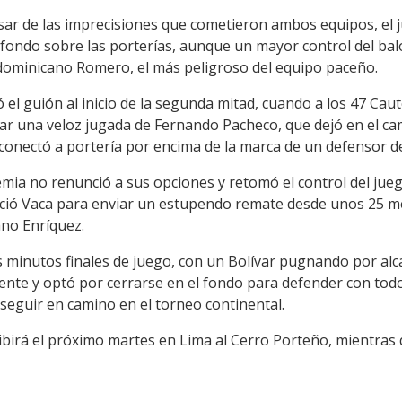
esar de las imprecisiones que cometieron ambos equipos, el 
 fondo sobre las porterías, aunque un mayor control del balón
dominicano Romero, el más peligroso del equipo paceño.
ó el guión al inicio de la segunda mitad, cuando a los 47 C
ar una veloz jugada de Fernando Pacheco, que dejó en el ca
onectó a portería por encima de la marca de un defensor de
demia no renunció a sus opciones y retomó el control del ju
reció Vaca para enviar un estupendo remate desde unos 25 me
ano Enríquez.
s minutos finales de juego, con un Bolívar pugnando por alc
ente y optó por cerrarse en el fondo para defender con todo
 seguir en camino en el torneo continental.
ibirá el próximo martes en Lima al Cerro Porteño, mientras qu