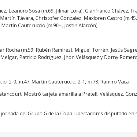
quez, Leandro Sosa (m.69, Jilmar Lora), Gianfranco Chávez, F
), Martín Távara, Christofer Gonzalez, Maxloren Castro (m.45
Martín Cauteruccio (m.90+, Jostin Alarcón).
ar Rocha (m.59, Rubén Ramírez), Miguel Torrén, Jesús Sagr
s Melgar, Patricio Rodríguez, Jhon Velásquez y Dorny Romero
cio; 2-0, m.47: Martín Cauteruccio; 2-1, m.73: Ramiro Vaca.
etancourt. Mostró tarjeta amarilla a Pretell, Velásquez, Gon
ta jornada del Grupo G de la Copa Libertadores disputado en 