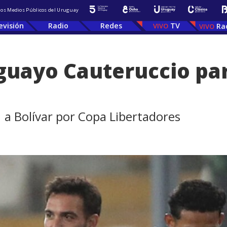
 los Medios Públicos del Uruguay
evisión
Radio
Redes
TV
Ra
guayo Cauteruccio para
 a Bolívar por Copa Libertadores