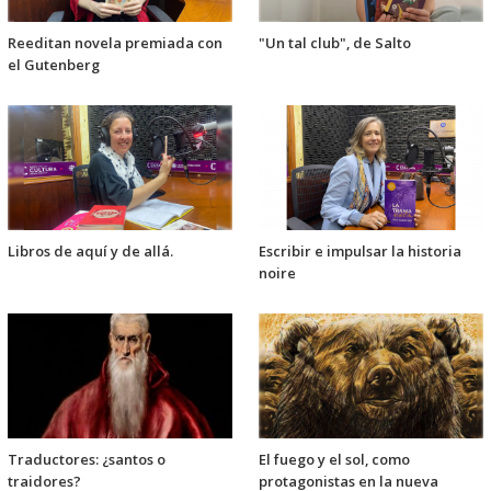
Reeditan novela premiada con
"Un tal club", de Salto
el Gutenberg
Libros de aquí y de allá.
Escribir e impulsar la historia
noire
Traductores: ¿santos o
El fuego y el sol, como
traidores?
protagonistas en la nueva