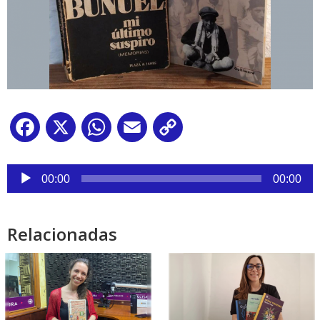
Facebook
X
WhatsApp
Email
Copy
Link
Reproductor
de
00:00
00:00
audio
Relacionadas