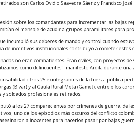
retirados son Carlos Ovidio Saavedra Sáenz y Francisco José
resión sobre los comandantes para incrementar las bajas r
mitían el mensaje de acudir a grupos paramilitares para pro
 que incumplió sus deberes de mando y control cuando estuvo
a de incentivos institucionales contribuyó a cometer estos 
adas no eran combatientes. Eran civiles, con proyectos de v
atizamos como delincuentes", manifestó Ardila durante una 
onsabilidad otros 25 exintegrantes de la fuerza pública pert
rgas (Bivar) y al Gaula Rural Meta (Gamet), entre ellos coro
s y soldados profesionales retirados.
mputó a los 27 comparecientes por crímenes de guerra, de le
itivos, uno de los episodios más oscuros del conflicto colo
 asesinaron a inocentes para hacerlos pasar por bajas guerri