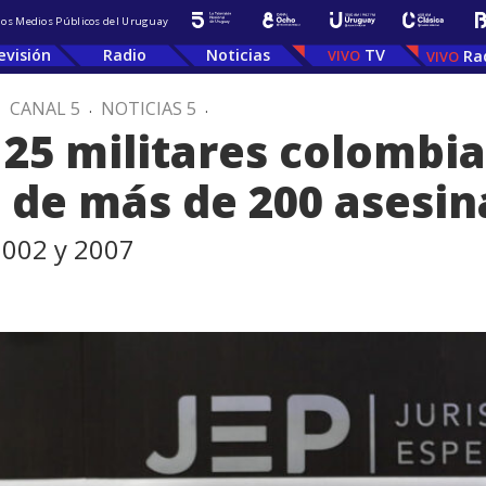
 los Medios Públicos del Uruguay
evisión
Radio
Noticias
TV
Ra
.
CANAL 5
.
NOTICIAS 5
.
 25 militares colomb
 de más de 200 asesin
2002 y 2007