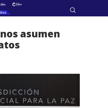
dios
ianos asumen
atos