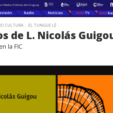
 los Medios Públicos del Uruguay
evisión
Radio
Noticias
TV
Ra
IO CULTURA
.
EL TUNGUE LÉ
.
os de L. Nicolás Guigo
en la FIC