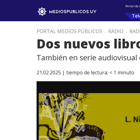
Portal de
Tel
PORTAL MEDIOS PÚBLICOS
.
RADIO
.
RAD
Dos nuevos libr
También en serie audiovisual 
21.02.2025 |
tiempo de lectura:
< 1
minuto