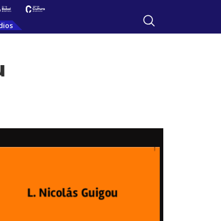
dios
u