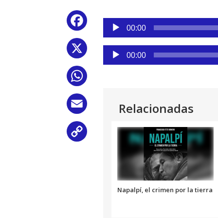
Reproductor
Facebook
de
00:00
audio
X
Reproductor
00:00
de
audio
WhatsApp
Email
Relacionadas
Copy
Link
Napalpí, el crimen por la tierra