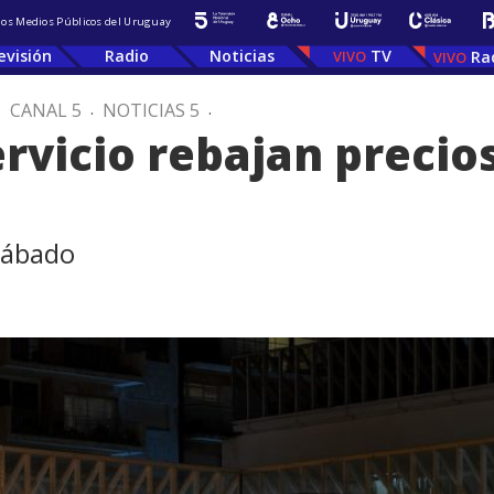
 los Medios Públicos del Uruguay
evisión
Radio
Noticias
TV
Ra
.
CANAL 5
.
NOTICIAS 5
.
rvicio rebajan precios
sábado