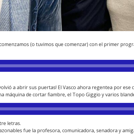
así comenzamos (o tuvimos que comenzar) con el primer pro
b volvió a abrir sus puertas! El Vasco ahora regentea por ese
a máquina de cortar fiambre, el Topo Giggio y varios bland
re letras.
azonables fue la profesora, comunicadora, senadora y amiga