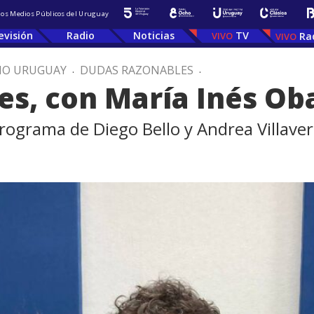
 los Medios Públicos del Uruguay
evisión
Radio
Noticias
TV
Ra
IO URUGUAY
.
DUDAS RAZONABLES
.
s, con María Inés Ob
programa de Diego Bello y Andrea Villaver