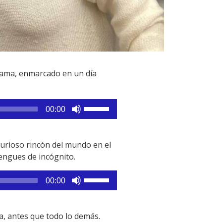
grama, enmarcado en un día
Utiliza
00:00
las
teclas
de
 curioso rincón del mundo en el
flecha
engues de incógnito.
arriba/abajo
para
Utiliza
00:00
aumentar
las
o
teclas
disminuir
de
, antes que todo lo demás.