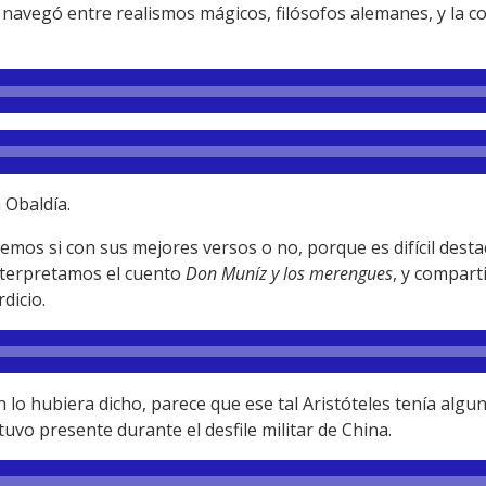
navegó entre realismos mágicos, filósofos alemanes, y la co
a Obaldía.
os si con sus mejores versos o no, porque es difícil destaca
nterpretamos el cuento
Don Muníz y los merengues
, y compart
dicio.
én lo hubiera dicho, parece que ese tal Aristóteles tenía algu
tuvo presente durante el desfile militar de China.