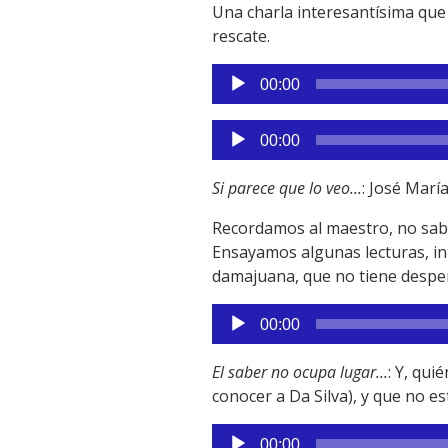
Una charla interesantísima que 
rescate.
Reproductor
00:00
de
audio
Reproductor
00:00
de
audio
Si parece que lo veo...
: José Marí
Recordamos al maestro, no sabem
Ensayamos algunas lecturas, i
damajuana, que no tiene desper
Reproductor
00:00
de
audio
El saber no ocupa lugar...
: Y, qui
conocer a Da Silva), y que no es
Reproductor
00:00