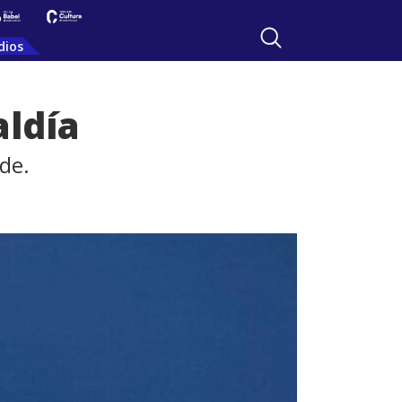
dios
aldía
de.