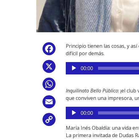
Principio tienen las cosas, y 
Facebook
difícil por demás.
Reproductor
X
00:00
de
audio
WhatsApp
Inquilinato Bello Público
: ¡el clu
que conviven una impresora, un
Email
Reproductor
00:00
de
Copy
audio
María Inés Obaldía: una vida ent
Link
La primera invitada de Dudas R