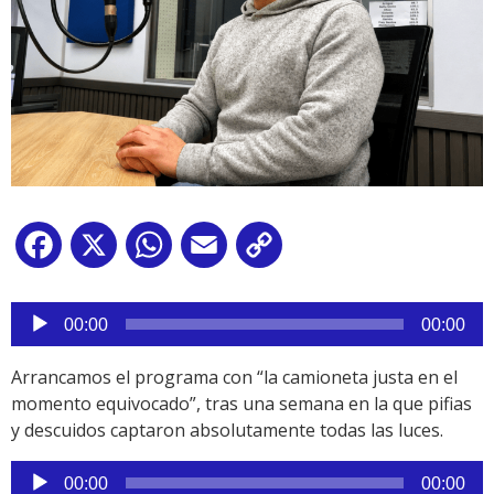
Facebook
X
WhatsApp
Email
Copy
Link
Reproductor
de
00:00
00:00
audio
Arrancamos el programa con “la camioneta justa en el
momento equivocado”, tras una semana en la que pifias
y descuidos captaron absolutamente todas las luces.
Reproductor
00:00
00:00