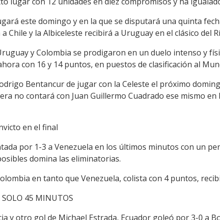
to lugar con 12 unidades en diez compromisos y ha igualad
ugará este domingo y en la que se disputará una quinta fec
 a Chile y la Albiceleste recibirá a Uruguay en el clásico del R
 Uruguay y Colombia se prodigaron en un duelo intenso y fís
ora con 16 y 14 puntos, en puestos de clasificación al Mund
Rodrigo Bentancur de jugar con la Celeste el próximo doming
era no contará con Juan Guillermo Cuadrado ese mismo en B
victo en el final
ada por 1-3 a Venezuela en los últimos minutos con un pena
osibles domina las eliminatorias.
Colombia en tanto que Venezuela, colista con 4 puntos, recib
N SOLO 45 MINUTOS
ia y otro gol de Michael Estrada, Ecuador goleó por 3-0 a B