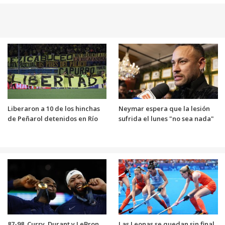
Liberaron a 10 de los hinchas
Neymar espera que la lesión
de Peñarol detenidos en Río
sufrida el lunes "no sea nada"
87-98. Curry, Durant y LeBron
Las Leonas se quedan sin final