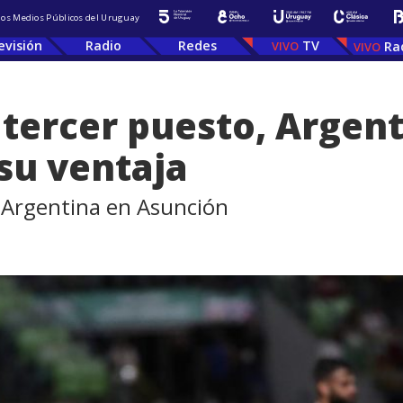
 los Medios Públicos del Uruguay
evisión
Radio
Redes
TV
Ra
 tercer puesto, Argent
su ventaja
n Argentina en Asunción