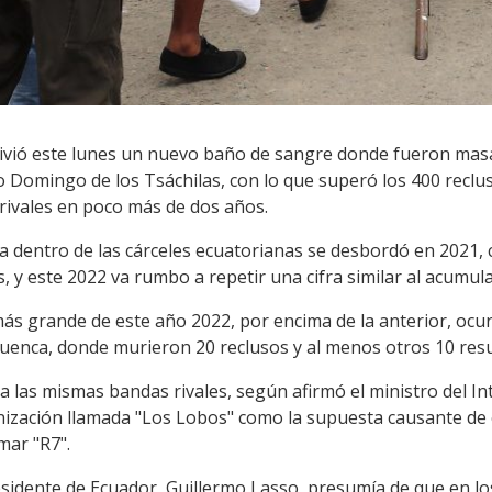
r vivió este lunes un nuevo baño de sangre donde fueron ma
o Domingo de los Tsáchilas, con lo que superó los 400 reclus
rivales en poco más de dos años.
cia dentro de las cárceles ecuatorianas se desbordó en 2021,
s, y este 2022 va rumbo a repetir una cifra similar al acum
s grande de este año 2022, por encima de la anterior, ocurr
Cuenca, donde murieron 20 reclusos y al menos otros 10 resu
las mismas bandas rivales, según afirmó el ministro del Inte
ización llamada "Los Lobos" como la supuesta causante de 
mar "R7".
residente de Ecuador, Guillermo Lasso, presumía de que en l