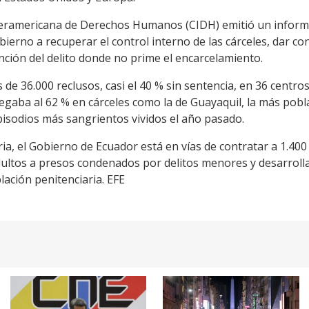
eramericana de Derechos Humanos (CIDH) emitió un informe s
bierno a recuperar el control interno de las cárceles, dar co
nción del delito donde no prime el encarcelamiento.
 de 36.000 reclusos, casi el 40 % sin sentencia, en 36 centro
egaba al 62 % en cárceles como la de Guayaquil, la más pobl
episodios más sangrientos vividos el año pasado.
aria, el Gobierno de Ecuador está en vías de contratar a 1.4
ultos a presos condenados por delitos menores y desarrollar 
ación penitenciaria. EFE