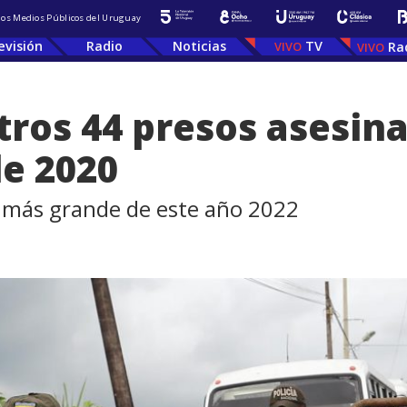
 los Medios Públicos del Uruguay
evisión
Radio
Noticias
TV
Ra
ros 44 presos asesin
e 2020
 más grande de este año 2022