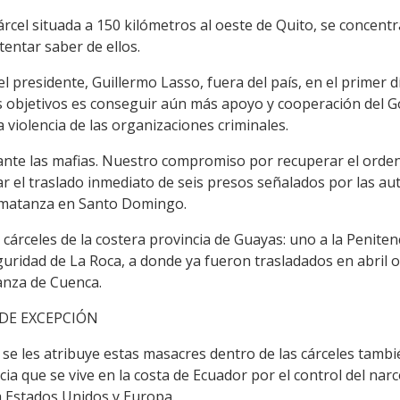
 cárcel situada a 150 kilómetros al oeste de Quito, se conc
tentar saber de ellos.
 presidente, Guillermo Lasso, fuera del país, en el primer día 
objetivos es conseguir aún más apoyo y cooperación del Go
 violencia de las organizaciones criminales.
nte las mafias. Nuestro compromiso por recuperar el orden l
ar el traslado inmediato de seis presos señalados por las a
a matanza en Santo Domingo.
 cárceles de la costera provincia de Guayas: uno a la Penitenci
guridad de La Roca, a donde ya fueron trasladados en abril 
anza de Cuenca.
 DE EXCEPCIÓN
e se les atribuye estas masacres dentro de las cárceles tam
cia que se vive en la costa de Ecuador por el control del narc
a Estados Unidos y Europa.