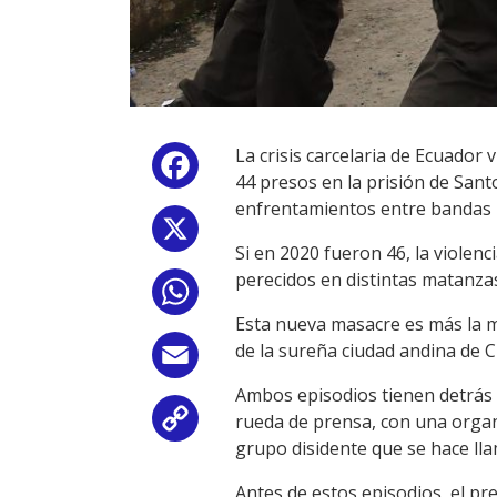
La crisis carcelaria de Ecuado
Facebook
44 presos en la prisión de Sant
enfrentamientos entre bandas 
X
Si en 2020 fueron 46, la violen
perecidos en distintas matanza
WhatsApp
Esta nueva masacre es más la má
de la sureña ciudad andina de 
Email
Ambos episodios tienen detrás a 
rueda de prensa, con una organ
Copy
grupo disidente que se hace lla
Link
Antes de estos episodios, el p