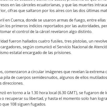
esos en las cárceles ecuatorianas, y que las muertes intraca
ior, cifras que saltaron por los aires con las dos últimas ma
bril en Cuenca, donde se usaron armas de fuego, entre ellas 
ún los primeros indicios reportados por las autoridades, per
tomar el control de la cárcel revelaron algo distinto.
dad fueron hallados cuatro fusiles, tres pistolas, un revolv
es cargadores, según comunicó el Servicio Nacional de Atenci
nismo estatal encargado de las prisiones.
os, comenzaron a circular imágenes que revelan la extrema c
na pila de cuerpos semidesnudos, algunos de ellos mutilados
 direcciones.
zó en torno a la 1.30 hora local (6.30 GMT), se fugaron de 
a o recuperar su libertad, y hasta el momento solo han logr
lo que 108 siguen fugados.