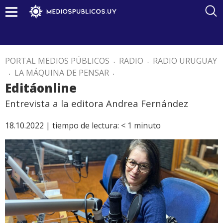
PORTAL MEDIOS PÚBLICOS
.
RADIO
.
RADIO URUGUAY
.
LA MÁQUINA DE PENSAR
.
Editáonline
Entrevista a la editora Andrea Fernández
18.10.2022 |
tiempo de lectura:
< 1
minuto