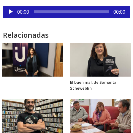
Reproductor
00:00
00:00
de
audio
Relacionadas
El buen mal, de Samanta
Scheweblin