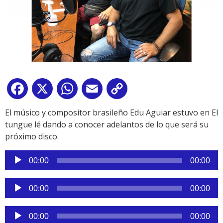
Facebook
X
WhatsApp
Email
Copy
Link
El músico y compositor brasileño Edu Aguiar estuvo en El
tungue lé dando a conocer adelantos de lo que será su
próximo disco.
Reproductor
00:00
00:00
de
audio
Reproductor
00:00
00:00
de
audio
Reproductor
00:00
00:00