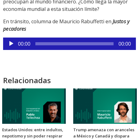
preocupan al mundo financiero. ¿Cómo llega la mayor
economía mundial a esta situación límite?
En tránsito, columna de Mauricio Rabuffetti en
Justos y
pecadores
Reproductor
00:00
00:00
de
audio
Relacionadas
Estados Unidos: entre indultos,
Trump amenaza con aranceles
nepotismo y sin poder respirar
a México y Canadá y dispara