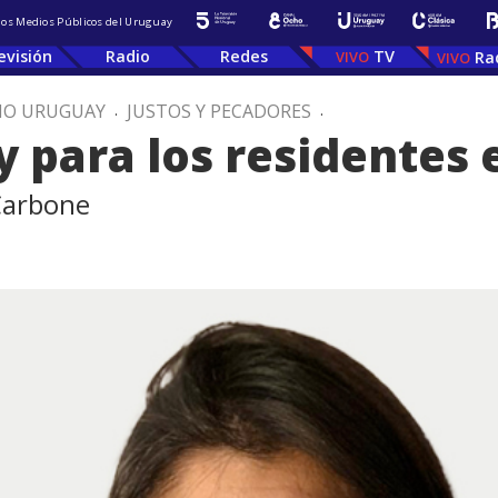
 los Medios Públicos del Uruguay
evisión
Radio
Redes
TV
Ra
IO URUGUAY
.
JUSTOS Y PECADORES
.
y para los residentes
 Carbone