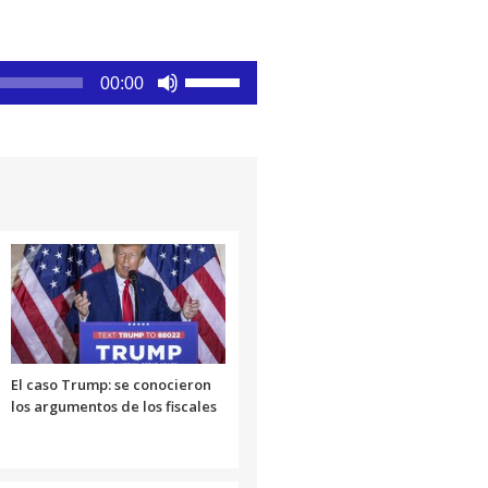
Utiliza
00:00
las
teclas
de
flecha
arriba/abajo
para
aumentar
o
disminuir
el
volumen.
El caso Trump: se conocieron
los argumentos de los fiscales