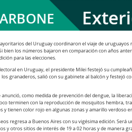
mayoritarios del Uruguay coordinaron el viaje de uruguayos 
. Si bien los números bajaron en comparación con años ante
ición para las elecciones.
electoral en Uruguay, el presidente Milei festejó su cumple
 los granaderos, salió con su gabinete al balcón y festejó co
e anunció, como medida de prevención del dengue, la liber
 poco terminen con la reproducción de mosquitos hembra, t
 y tienen color rojo en algunas zonas y amarillo verdoso en
seos regresa a Buenos Aires con su vigésima edición. Será
icos y otros sitios de interés de 19 a 02 horas y de manera gra