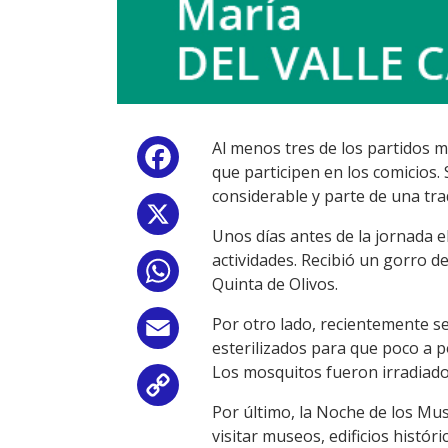
Al menos tres de los partidos 
Facebook
que participen en los comicios
considerable y parte de una trad
X
Unos días antes de la jornada 
actividades. Recibió un gorro de
WhatsApp
Quinta de Olivos.
Por otro lado, recientemente s
Email
esterilizados para que poco a
Los mosquitos fueron irradiados
Copy
Por último, la Noche de los Mu
Link
visitar museos, edificios histór