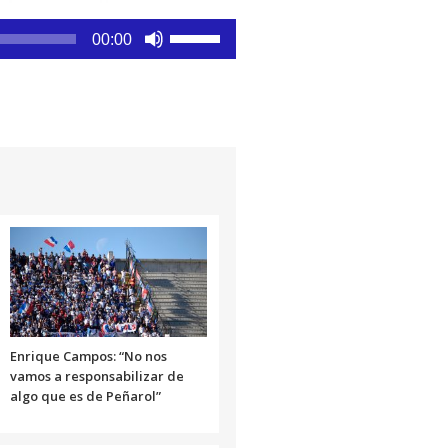
Utiliza
00:00
las
teclas
de
flecha
arriba/abajo
para
aumentar
o
disminuir
el
volumen.
Enrique Campos: “No nos
vamos a responsabilizar de
algo que es de Peñarol”