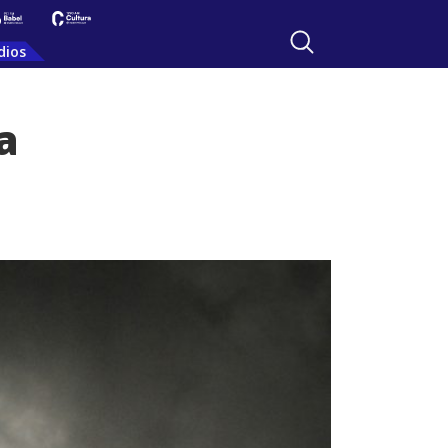
dios
a