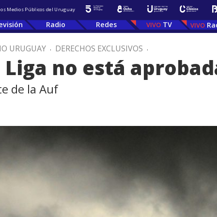
 los Medios Públicos del Uruguay
evisión
Radio
Redes
TV
Ra
IO URUGUAY
.
DERECHOS EXCLUSIVOS
.
a Liga no está aprobad
e de la Auf