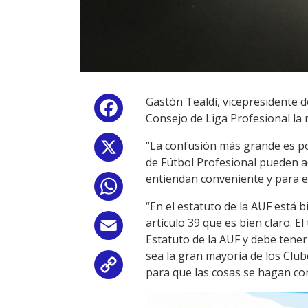
Gastón Tealdi, vicepresidente 
Facebook
Consejo de Liga Profesional la 
“La confusión más grande es por
X
de Fútbol Profesional pueden ad
entiendan conveniente y para es
WhatsApp
“En el estatuto de la AUF está b
artículo 39 que es bien claro. E
Email
Estatuto de la AUF y debe ten
sea la gran mayoría de los Club
Copy
para que las cosas se hagan con 
Link