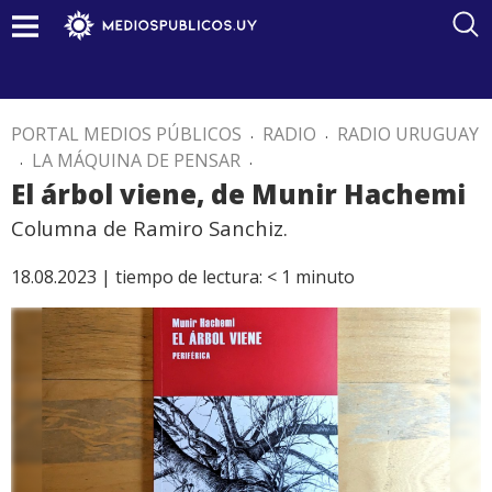
PORTAL MEDIOS PÚBLICOS
.
RADIO
.
RADIO URUGUAY
.
LA MÁQUINA DE PENSAR
.
El árbol viene, de Munir Hachemi
Columna de Ramiro Sanchiz.
18.08.2023 |
tiempo de lectura:
< 1
minuto