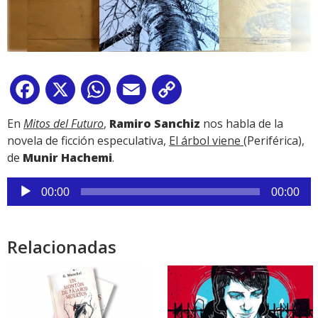
Facebook
X
WhatsApp
Email
Copy
Link
En
Mitos del Futuro
,
Ramiro Sanchiz
nos habla de la
novela de ficción especulativa,
El árbol viene
(Periférica),
de
Munir Hachemi
.
Reproductor
00:00
00:00
de
audio
Relacionadas